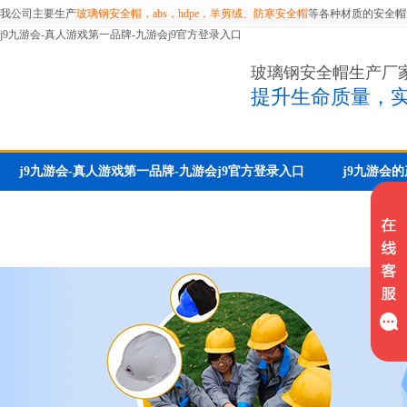
我公司主要生产
玻璃钢安全帽，abs，hdpe，羊剪绒、防寒安全帽
等各种材质的安全帽
j9九游会-真人游戏第一品牌-九游会j9官方登录入口
玻璃钢安全帽生产厂
提升生命质量，
j9九游会-真人游戏第一品牌-九游会j9官方登录入口
j9九游会
荣誉资质
关于开元
联系真人游戏第一品牌
在线留