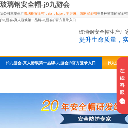
玻璃钢安全帽-j9九游会
我公司主要生产
玻璃钢安全帽，abs，hdpe，羊剪绒、防寒安全帽
等各种材质的安全帽
j9九游会-真人游戏第一品牌-九游会j9官方登录入口
玻璃钢安全帽生产厂
提升生命质量，
j9九游会-真人游戏第一品牌-九游会j9官方登录入口
j9九游会
荣誉资质
关于开元
联系真人游戏第一品牌
在线留